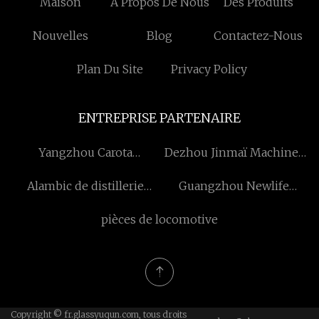
Maison
À Propos De Nous
Des Produits
Nouvelles
Blog
Contactez-Nous
Plan Du Site
Privacy Policy
ENTREPRISE PARTENAIRE
Yangzhou Carota
Dezhou Jinmaï Machines
Automatisation Machines
Équipement Cie, Ltée
Alambic de distillerie
Guangzhou Newlife
Co., Ltd
chinoise
nouveau matériel Co., Ltd.
pièces de locomotive
Copyright © fr.glassyuqun.com, tous droits